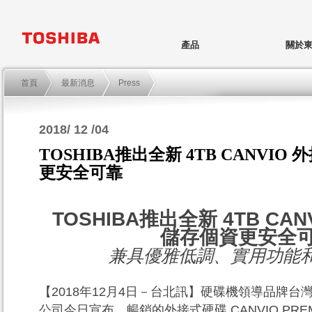
產品
關於
首頁
最新消息
Press
2018/ 12 /04
TOSHIBA推出全新 4TB CANVIO
更安全可靠
TOSHIBA
推出全新
4TB CAN
儲存個資更安全
兼具優雅低調、實用功能
【
2018
年
12
月
4
日－台北訊】硬碟機領導品牌台
公司今日宣布，暢銷的外接式硬碟
CANVIO PRE