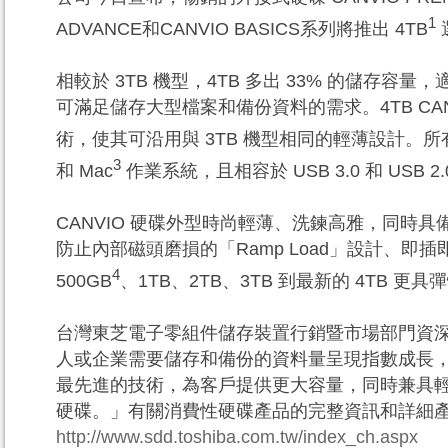
1
ADVANCE
和
CANVIO BASICS
系列將推出
4TB
相較於
3TB
機型，
4TB
多出
33%
的儲存容量，
可滿足儲存大型檔案和備份資料的需求。
4TB CA
術，使其可沿用與
3TB
機型相同的輕薄設計。所
3
和
Mac
作業系統，且相容於
USB 3.0
和
USB 2.
CANVIO
硬碟外型時尚輕薄、洗鍊高雅，同時具
防止內部磁頭磨損的「
Ramp Load
」設計、即插
4
500GB
、
1TB
、
2TB
、
3TB
到最新的
4TB
更具彈
台灣東芝電子零組件儲存裝置行銷暨市場部門資
人或企業需要儲存和備份的資料量呈現指數成長
最先進的技術，為客戶提供更大容量，同時兼具
硬碟。」有關消費性硬碟產品的完整資訊和詳細
http://www.sdd.toshiba.com.tw/index_ch.aspx