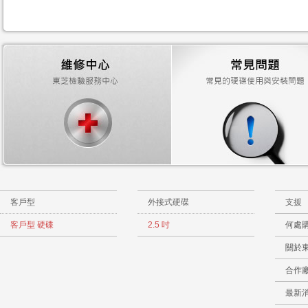
客戶型
外接式硬碟
支援
客戶型 硬碟
2.5 吋
何處
關於
合作
最新